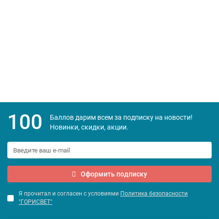
Флуоресцентный гобелен "Неоновая мандала" 150x130cm
UVFGT303421z
1590 р
100
Баллов дарим всем за подписку на новости!
Новинки, скидки, акции.
Оформить подписку
Я прочитал и согласен с условиями
Политика безопасности
"ГОРИСВЕТ"