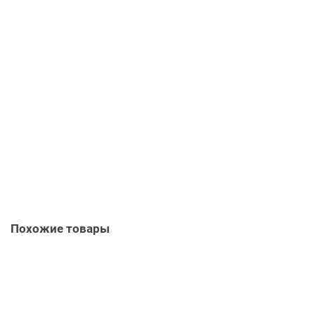
Люминофор серии MHB-4CW с ярким сине-зелёным свечением
Lum1x1000B
7900 р
Похожие товары
Светящаяся в уф-свете картина "Подсолнухи" 150x130cm