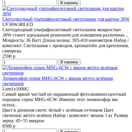
В корзину
Светодиодный ультрафиолетовый светильник для картин 36W
UF36W/40LED
Светодиодный ультрафиолетовый светильник мощностью
36W станет идеальным решением для освещения различных ..
Мощность:
36 Ватт
Длина волны:
395-410 нанометров
Набор /
комплект:
Светильник с проводом, кронштейн для крепления,
саморезы
2590 р
В корзину
Люминофор серии MHG-6CW с ярким жёлто-зелёным
свечением
Lum1x1000G
Самый яркий чистый не окрашенный фотолюминесцентный
порошок серии MHG-6CW. Именно этот люминофор мы
испол..
Цвет в дневном свете:
белый с зелёным оттенком
Цвет
свечения:
жёлто-зелёное
Набор / комплект:
мешок 1 кг
Размер
зерна:
45~55 микрон
8500 р
В корзину