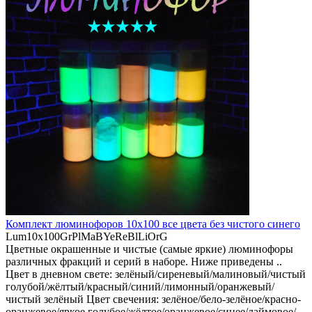
Комплект люминофоров 10х100 все цвета без чистого синего
Lum10x100GrPlMaBYeReBlLiOrG
Цветные окрашенные и чистые (самые яркие) люминофоры
различных фракций и серий в наборе. Ниже приведены ..
Цвет в дневном свете:
зелёный/сиреневый/малиновый/чистый
голубой/жёлтый/красный/синий/лимонный/оранжевый/
чистый зелёный
Цвет свечения:
зелёное/бело-зелёное/красно-
оранжевое/яркое голубое/жёлтое/оранжевое/синее/лаймовое/