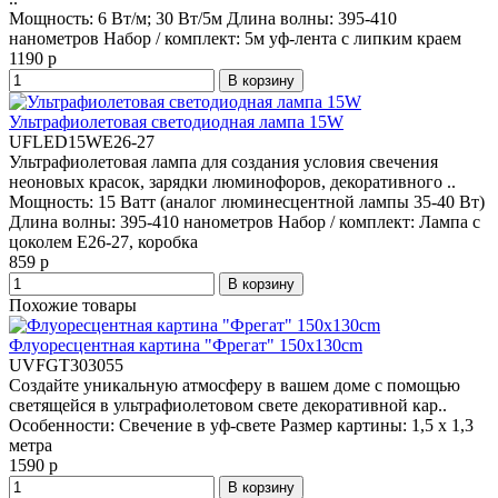
Мощность:
6 Вт/м; 30 Вт/5м
Длина волны:
395-410
нанометров
Набор / комплект:
5м уф-лента с липким краем
1190 р
В корзину
Ультрафиолетовая светодиодная лампа 15W
UFLED15WE26-27
Ультрафиолетовая лампа для создания условия свечения
неоновых красок, зарядки люминофоров, декоративного ..
Мощность:
15 Ватт (аналог люминесцентной лампы 35-40 Вт)
Длина волны:
395-410 нанометров
Набор / комплект:
Лампа с
цоколем E26-27, коробка
859 р
В корзину
Похожие товары
Флуоресцентная картина "Фрегат" 150x130cm
UVFGT303055
Создайте уникальную атмосферу в вашем доме с помощью
светящейся в ультрафиолетовом свете декоративной кар..
Особенности:
Свечение в уф-свете
Размер картины:
1,5 x 1,3
метра
1590 р
В корзину