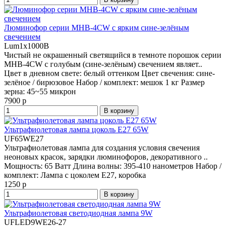
Люминофор серии MHB-4CW с ярким сине-зелёным
свечением
Lum1x1000B
Чистый не окрашенный светящийся в темноте порошок серии
MHB-4CW с голубым (сине-зелёным) свечением являет..
Цвет в дневном свете:
белый оттенком
Цвет свечения:
сине-
зелёное / бирюзовое
Набор / комплект:
мешок 1 кг
Размер
зерна:
45~55 микрон
7900 р
В корзину
Ультрафиолетовая лампа цоколь E27 65W
UF65WE27
Ультрафиолетовая лампа для создания условия свечения
неоновых красок, зарядки люминофоров, декоративного ..
Мощность:
65 Ватт
Длина волны:
395-410 нанометров
Набор /
комплект:
Лампа с цоколем E27, коробка
1250 р
В корзину
Ультрафиолетовая светодиодная лампа 9W
UFLED9WE26-27