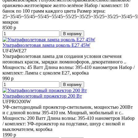
оранжево-желтое/яркое желто-зелёное
Набор / комплект:
10
банок по 100 грамм каждого цвета
Размер зерна:
25~35/45~55/45~55/45~55/45~55/25~35/25~35/25~35/25~35/45~5
микрон
8500 р
В корзину
Ультрафиолетовая лампа цоколь E27 45W
UF45WE27
Ультрафиолетовая лампа для создания условия свечения
неоновых красок, зарядки люминофоров, декоративного ..
Мощность:
45 Ватт
Длина волны:
395-410 нанометров
Набор /
комплект:
Лампа с цоколем E27, коробка
990 р
В корзину
Ультрафиолетовый прожектор 200 Вт
UFPRO200W
УФ-светодиодный прожектор-светильник, мощностью 200Вт
и с длиной волны 395-410 нм. Мощный, мобильный и с..
Мощность:
200 Ватт
Длина волны:
395-410 нанометров
Набор
/ комплект:
УФ-прожектор на подставке, шнур с вилкой и
выключателем, коробка
1990 р