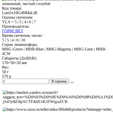
Код товара:
Lum5x10GrBlMaLiB
Оценка свечения:
VLA = 5 | 5 | 4 | 6 | 7
Производитель:
ГОРИСВЕТ
Время свечения, часов::
5 | 5 | 4 | 6 | 10
Серии люминофора:
MHG-Green | MHB-Blue | MHG-Magenta | MHG-Lime | MHB-
4CW
Габариты (ДхШхВ):
170×50×20 мм
Вес:
50 г
570 р
В корзину