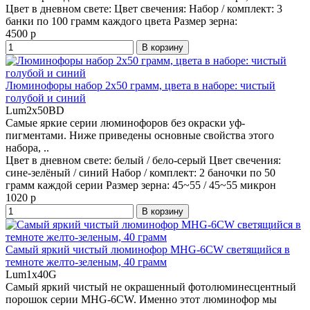
Цвет в дневном свете:
Цвет свечения:
Набор / комплект:
3
банки по 100 грамм каждого цвета
Размер зерна:
4500 р
В корзину
Люминофоры набор 2x50 грамм, цвета в наборе: чистый
голубой и синий
Lum2x50BD
Самые яркие серии люминофоров без окраски уф-
пигментами. Ниже приведены основные свойства этого
набора, ..
Цвет в дневном свете:
белый / бело-серый
Цвет свечения:
сине-зелёный / синий
Набор / комплект:
2 баночки по 50
грамм каждой серии
Размер зерна:
45~55 / 45~55 микрон
1020 р
В корзину
Самый яркий чистый люминофор MHG-6CW светящийся в
темноте желто-зеленым, 40 грамм
Lum1x40G
Самый яркий чистый не окрашенный фотолюминесцентный
порошок серии MHG-6CW. Именно этот люминофор мы