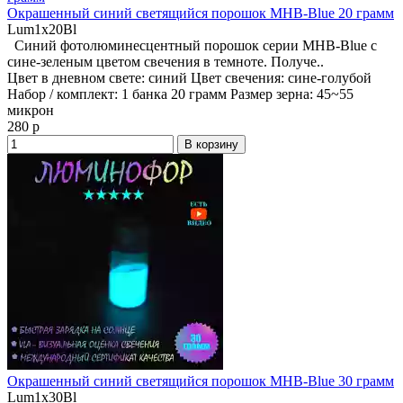
Окрашенный синий светящийся порошок MHB-Blue 20 грамм
Lum1x20Bl
Синий фотолюминесцентный порошок серии MHB-Blue с
сине-зеленым цветом свечения в темноте. Получе..
Цвет в дневном свете:
синий
Цвет свечения:
сине-голубой
Набор / комплект:
1 банка 20 грамм
Размер зерна:
45~55
микрон
280 р
В корзину
Окрашенный синий светящийся порошок MHB-Blue 30 грамм
Lum1x30Bl