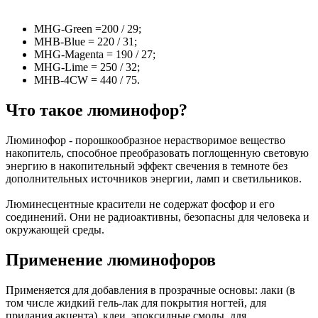
MHG
-
Green
=200 / 29;
MHB
-
Blue
= 220 / 31;
MHG
-
Magenta
= 190 / 27;
MHG
-
Lime
= 250 / 32;
MHB
-4
CW
= 440 / 75.
Что такое люминофор?
Люминофор - порошкообразное нерастворимое вещество
накопитель, способное преобразовать поглощенную световую
энергию в накопительный эффект свечения в темноте без
дополнительных источников энергии, ламп и светильников.
Люминесцентные красители не содержат фосфор и его
соединений. Они не радиоактивны, безопасны для человека и
окружающей среды.
Применение люминофоров
Применяется для добавления в прозрачные основы: лаки (в
том числе жидкий гель-лак для покрытия ногтей, для
придания акцента), клеи, эпоксидные смолы, для