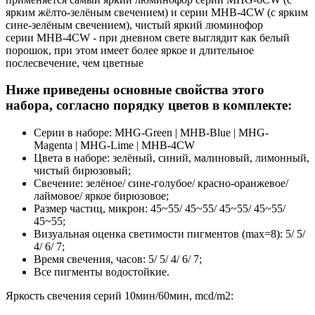
ярким жёлто-зелёным свечением) и серии
MHB
-4
CW
(с ярким
сине-зелёным свечением), чистый яркий люминофор
серии
MHB
-4
CW
- при дневном свете выглядит как белый
порошок, при этом имеет более яркое и длительное
послесвечение, чем цветные
Ниже приведены основные свойства этого
набора, согласно порядку цветов в комплекте:
Серии в наборе:
MHG
-
Green
|
MHB
-
Blue
|
MHG
-
Magenta
|
MHG
-
Lime
|
MHB
-4
CW
Цвета в наборе: зелёный, синий, малиновый, лимонный,
чистый бирюзовый;
Свечение: зелёное/ сине-голубое/ красно-оранжевое/
лаймовое/ яркое бирюзовое;
Размер частиц, микрон: 45~55/ 45~55/ 45~55/ 45~55/
45~55;
Визуальная оценка светимости пигментов (max=8): 5/ 5/
4/ 6/ 7;
Время свечения, часов: 5/ 5/ 4/ 6/ 7;
Все пигменты водостойкие.
Яркость свечения серий 10мин/60мин, mcd/m2: