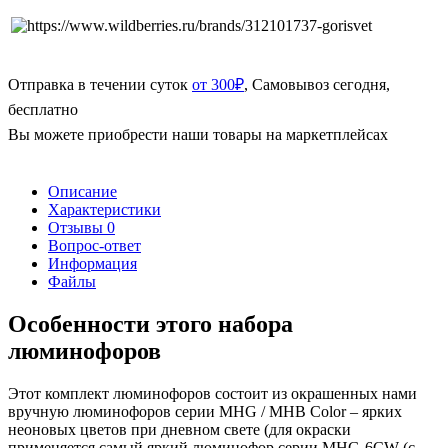
Отправка в течении суток
от 300₽
, Самовывоз сегодня,
бесплатно
Вы можете приобрести наши товары на маркетплейсах
Описание
Характеристики
Отзывы
0
Вопрос-ответ
Информация
Файлы
Особенности этого набора
люминофоров
Этот комплект люминофоров состоит из окрашенных нами
вручную люминофоров серии
MHG
/
MHB
Color
– ярких
неоновых цветов при дневном свете (для окраски
применяется самый яркий люминофор серии
MHG
-6
CW
(с