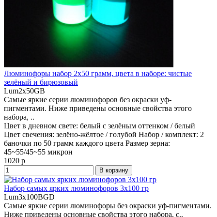
Люминофоры набор 2x50 грамм, цвета в наборе: чистые
зелёный и бирюзовый
Lum2x50GB
Самые яркие серии люминофоров без окраски уф-
пигментами. Ниже приведены основные свойства этого
набора, ..
Цвет в дневном свете:
белый с зелёным оттенком / белый
Цвет свечения:
зелёно-жёлтое / голубой
Набор / комплект:
2
баночки по 50 грамм каждого цвета
Размер зерна:
45~55/45~55 микрон
1020 р
В корзину
Набор самых ярких люминофоров 3х100 гр
Lum3x100BGD
Самые яркие серии люминофоры без окраски уф-пигментами.
Ниже приведены основные свойства этого набора, с..