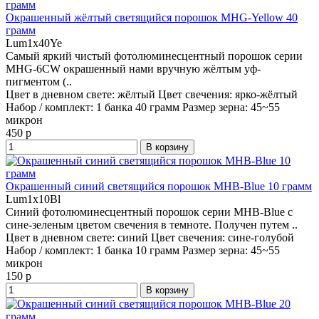
Окрашенный жёлтый светящийся порошок MHG-Yellow 40
грамм
Lum1x40Ye
Самый яркий чистый фотолюминесцентный порошок серии
MHG-6CW окрашенный нами вручную жёлтым уф-
пигментом (..
Цвет в дневном свете:
жёлтый
Цвет свечения:
ярко-жёлтый
Набор / комплект:
1 банка 40 грамм
Размер зерна:
45~55
микрон
450 р
В корзину
Окрашенный синий светящийся порошок MHB-Blue 10 грамм
Lum1x10Bl
Синий фотолюминесцентный порошок серии MHB-Blue с
сине-зеленым цветом свечения в темноте. Получен путем ..
Цвет в дневном свете:
синий
Цвет свечения:
сине-голубой
Набор / комплект:
1 банка 10 грамм
Размер зерна:
45~55
микрон
150 р
В корзину