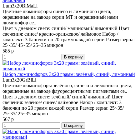
лимонный
Lum3x20BlMaLi
Цветные люминофоры синего и лимонного цвета,
окрашенные на заводе серии МТ и окрашенный нами
люминофор се..
Цвет в дневном свете:
синий/ малиновый/ лимонный
Цвет
свечения:
cинее/ красно-оранжевое/ лаймовое
Набор /
комплект:
3 баночки по 20 грамм каждой серии
Размер зерна:
25~35/ 45~55/ 25~35 микрон
585 р
В корзину
Набор люминофоров 3x20 грамм: зелёный, синий, лимонный
Lum3x20GrBlLi
Цветные люминофоры зелёного, синего и лимонного цвета,
окрашенные на заводе флуоресцентными пигментами се..
Цвет в дневном свете:
зелёный/ синий/ лимонный
Цвет
свечения:
зелёное/ синее/ лаймовое
Набор / комплект:
3
баночки по 20 грамм каждой серии
Размер зерна:
25~35/
25~35/ 25~35 микрон
567 р
В корзину