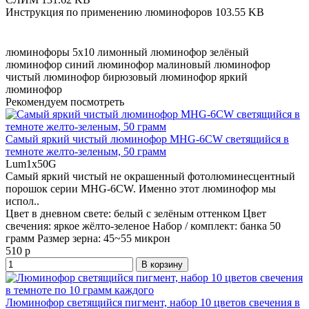
Инструкция по применению люминофоров
103.55 KB
люминофоры 5x10
лимонный люминофор
зелёный
люминофор
синий люминофор
малиновый люминофор
чистый люминофор
бирюзовый люминофор
яркий
люминофор
Рекомендуем посмотреть
Самый яркий чистый люминофор MHG-6CW светящийся в
темноте желто-зеленым, 50 грамм
Lum1x50G
Самый яркий чистый не окрашенный фотолюминесцентный
порошок серии MHG-6CW. Именно этот люминофор мы
испол..
Цвет в дневном свете:
белый с зелёным оттенком
Цвет
свечения:
яркое жёлто-зеленое
Набор / комплект:
банка 50
грамм
Размер зерна:
45~55 микрон
510 р
В корзину
Люминофор светящийся пигмент, набор 10 цветов свечения в