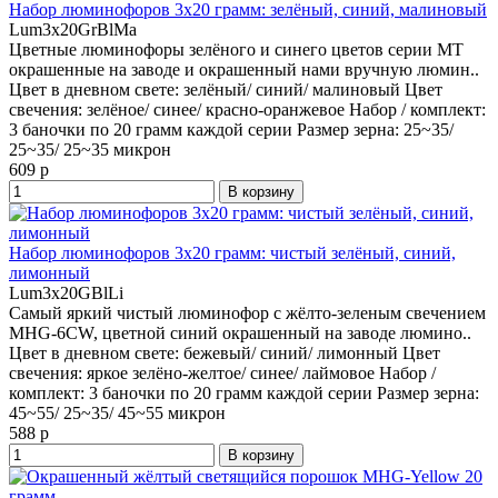
Набор люминофоров 3x20 грамм: зелёный, синий, малиновый
Lum3x20GrBlMa
Цветные люминофоры зелёного и синего цветов серии MT
окрашенные на заводе и окрашенный нами вручную люмин..
Цвет в дневном свете:
зелёный/ синий/ малиновый
Цвет
свечения:
зелёное/ синее/ красно-оранжевое
Набор / комплект:
3 баночки по 20 грамм каждой серии
Размер зерна:
25~35/
25~35/ 25~35 микрон
609 р
В корзину
Набор люминофоров 3x20 грамм: чистый зелёный, синий,
лимонный
Lum3x20GBlLi
Самый яркий чистый люминофор с жёлто-зеленым свечением
MHG-6CW, цветной синий окрашенный на заводе люмино..
Цвет в дневном свете:
бежевый/ синий/ лимонный
Цвет
свечения:
яркое зелёно-желтое/ синее/ лаймовое
Набор /
комплект:
3 баночки по 20 грамм каждой серии
Размер зерна:
45~55/ 25~35/ 45~55 микрон
588 р
В корзину