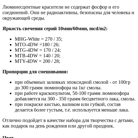
Люминесцентные красители не содержат фосфор и его
соединений. Они не радиоактивны, безопасны для человека и
окружающей среды.
Яркость свечения серий 10мин/60мин, mcd/m2:
MH
G
-
White
= 270 / 35;
MTO-4DW =180 / 26;
MT
G
-4DW = 170 / 24;
MT
B
-4DW = 140 / 20;
MTY-4DW = 200 / 28;
Пропорции для смешивания:
при объемных заливках эпоксидной смолой - от 100гр
до 300 грамм люминофора на 1кг смолы.
при работе краскопультом, 50-100 грамм люминофора
добавляется на 300 - 350 грамм бесцветного лака, смолы.
при покраске кистью, валиком или губкой, состав
делается более густым, т.е. используется меньше лака.
Отлично подойдет в качестве набора для творчества с детьми,
как подарок на день рождения или другой праздник.
Цвет