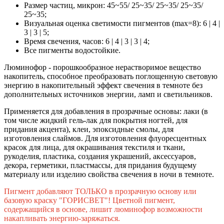
Размер частиц, микрон: 45~55/ 25~35/ 25~35/ 25~35/
25~35;
Визуальная оценка светимости пигментов (max=8): 6 | 4 |
3 | 3 | 5;
Время свечения, часов:
6
|
4
| 3 |
3
|
4
;
Все пигменты водостойкие.
Люминофор - порошкообразное нерастворимое вещество
накопитель, способное преобразовать поглощенную световую
энергию в накопительный эффект свечения в темноте без
дополнительных источников энергии, ламп и светильников.
Применяется для добавления в прозрачные основы: лаки (в
том числе жидкий гель-лак для покрытия ногтей, для
придания акцента), клеи, эпоксидные смолы, для
изготовления слаймов. Для изготовления флуоресцентных
красок для лица, для окрашивания текстиля и ткани,
рукоделия, пластика, создания украшений, аксессуаров,
декора, герметики, пластмассы, для придания будущему
материалу или изделию свойства свечения в ночи в темноте.
Пигмент добавляют ТОЛЬКО в прозрачную основу или
базовую краску "ГОРИСВЕТ"! Цветной пигмент,
содержащийся в основе, лишит люминофор возможности
накапливать энергию-заряжаться.