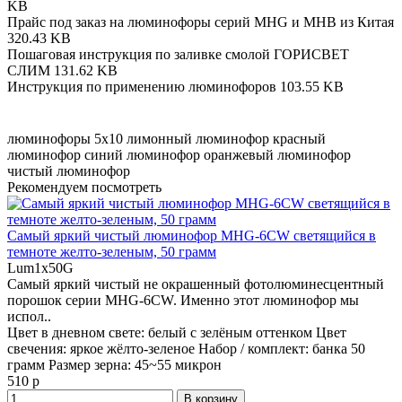
KB
Прайс под заказ на люминофоры серий MHG и MHB из Китая
320.43 KB
Пошаговая инструкция по заливке смолой ГОРИСВЕТ
СЛИМ
131.62 KB
Инструкция по применению люминофоров
103.55 KB
люминофоры 5x10
лимонный люминофор
красный
люминофор
синий люминофор
оранжевый люминофор
чистый люминофор
Рекомендуем посмотреть
Самый яркий чистый люминофор MHG-6CW светящийся в
темноте желто-зеленым, 50 грамм
Lum1x50G
Самый яркий чистый не окрашенный фотолюминесцентный
порошок серии MHG-6CW. Именно этот люминофор мы
испол..
Цвет в дневном свете:
белый с зелёным оттенком
Цвет
свечения:
яркое жёлто-зеленое
Набор / комплект:
банка 50
грамм
Размер зерна:
45~55 микрон
510 р
В корзину