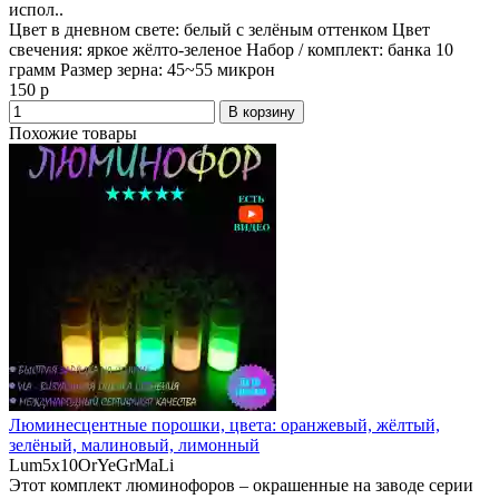
испол..
Цвет в дневном свете:
белый с зелёным оттенком
Цвет
свечения:
яркое жёлто-зеленое
Набор / комплект:
банка 10
грамм
Размер зерна:
45~55 микрон
150 р
В корзину
Похожие товары
Люминесцентные порошки, цвета: оранжевый, жёлтый,
зелёный, малиновый, лимонный
Lum5x10OrYeGrMaLi
Этот комплект люминофоров – окрашенные на заводе серии