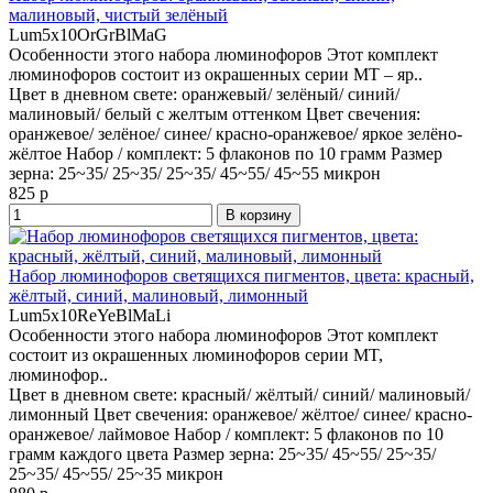
малиновый, чистый зелёный
Lum5x10OrGrBlMaG
Особенности этого набора люминофоров Этот комплект
люминофоров состоит из окрашенных серии MT – яр..
Цвет в дневном свете:
оранжевый/ зелёный/ синий/
малиновый/ белый с желтым оттенком
Цвет свечения:
оранжевое/ зелёное/ синее/ красно-оранжевое/ яркое зелёно-
жёлтое
Набор / комплект:
5 флаконов по 10 грамм
Размер
зерна:
25~35/ 25~35/ 25~35/ 45~55/ 45~55 микрон
825 р
В корзину
Набор люминофоров светящихся пигментов, цвета: красный,
жёлтый, синий, малиновый, лимонный
Lum5x10ReYeBlMaLi
Особенности этого набора люминофоров Этот комплект
состоит из окрашенных люминофоров серии MT,
люминофор..
Цвет в дневном свете:
красный/ жёлтый/ синий/ малиновый/
лимонный
Цвет свечения:
оранжевое/ жёлтое/ синее/ красно-
оранжевое/ лаймовое
Набор / комплект:
5 флаконов по 10
грамм каждого цвета
Размер зерна:
25~35/ 45~55/ 25~35/
25~35/ 45~55/ 25~35 микрон