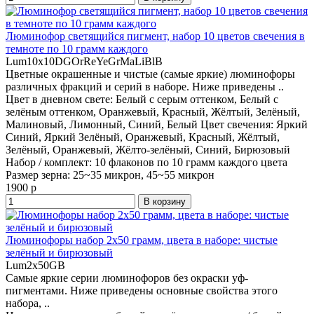
Люминофор светящийся пигмент, набор 10 цветов свечения в
темноте по 10 грамм каждого
Lum10x10DGOrReYeGrMaLiBlB
Цветные окрашенные и чистые (самые яркие) люминофоры
различных фракций и серий в наборе. Ниже приведены ..
Цвет в дневном свете:
Белый с серым оттенком, Белый с
зелёным оттенком, Оранжевый, Красный, Жёлтый, Зелёный,
Малиновый, Лимонный, Синий, Белый
Цвет свечения:
Яркий
Синий, Яркий Зелёный, Оранжевый, Красный, Жёлтый,
Зелёный, Оранжевый, Жёлто-зелёный, Синий, Бирюзовый
Набор / комплект:
10 флаконов по 10 грамм каждого цвета
Размер зерна:
25~35 микрон, 45~55 микрон
1900 р
В корзину
Люминофоры набор 2x50 грамм, цвета в наборе: чистые
зелёный и бирюзовый
Lum2x50GB
Самые яркие серии люминофоров без окраски уф-
пигментами. Ниже приведены основные свойства этого
набора, ..