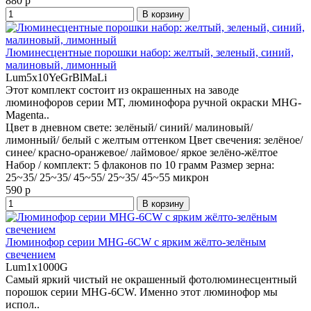
880 р
В корзину
Люминесцентные порошки набор: желтый, зеленый, синий,
малиновый, лимонный
Lum5x10YeGrBlMaLi
Этот комплект состоит из окрашенных на заводе
люминофоров серии MT, люминофора ручной окраски MHG-
Magenta..
Цвет в дневном свете:
зелёный/ синий/ малиновый/
лимонный/ белый с желтым оттенком
Цвет свечения:
зелёное/
синее/ красно-оранжевое/ лаймовое/ яркое зелёно-жёлтое
Набор / комплект:
5 флаконов по 10 грамм
Размер зерна:
25~35/ 25~35/ 45~55/ 25~35/ 45~55 микрон
590 р
В корзину
Люминофор серии MHG-6CW с ярким жёлто-зелёным
свечением
Lum1x1000G
Самый яркий чистый не окрашенный фотолюминесцентный
порошок серии MHG-6CW. Именно этот люминофор мы
испол..