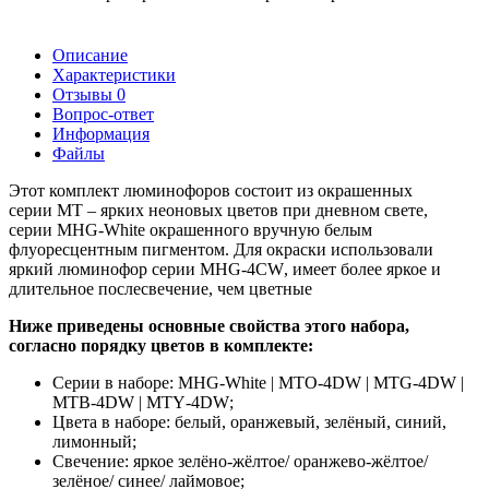
Описание
Характеристики
Отзывы
0
Вопрос-ответ
Информация
Файлы
Этот комплект люминофоров состоит из окрашенных
серии
MT
– ярких неоновых цветов при дневном свете,
серии
MHG
-
White
окрашенного вручную белым
флуоресцентным пигментом. Для окраски использовали
яркий люминофор серии
MHG
-4
CW
, имеет более яркое и
длительное послесвечение, чем цветные
Ниже приведены основные свойства этого набора,
согласно порядку цветов в комплекте:
Серии в наборе: MH
G
-
White
|
MTO
-4
DW
|
MTG
-4
DW
|
MTB
-4
DW
|
MTY
-4
DW
;
Цвета в наборе: белый, оранжевый, зелёный, синий,
лимонный;
Свечение: яркое зелёно-жёлтое/ оранжево-жёлтое/
зелёное/ синее/ лаймовое;