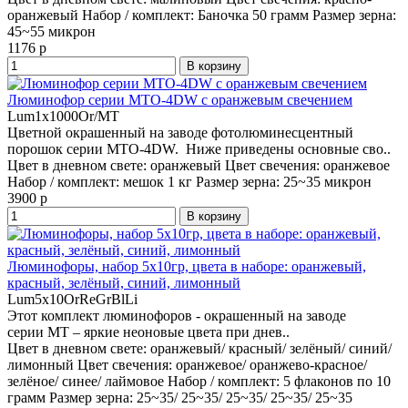
оранжевый
Набор / комплект:
Баночка 50 грамм
Размер зерна:
45~55 микрон
1176 р
В корзину
Люминофор серии MTO-4DW с оранжевым свечением
Lum1x1000Or/MT
Цветной окрашенный на заводе фотолюминесцентный
порошок серии MTO-4DW. Ниже приведены основные сво..
Цвет в дневном свете:
оранжевый
Цвет свечения:
оранжевое
Набор / комплект:
мешок 1 кг
Размер зерна:
25~35 микрон
3900 р
В корзину
Люминофоры, набор 5x10гр, цвета в наборе: оранжевый,
красный, зелёный, синий, лимонный
Lum5x10OrReGrBlLi
Этот комплект люминофоров - окрашенный на заводе
серии MT – яркие неоновые цвета при днев..
Цвет в дневном свете:
оранжевый/ красный/ зелёный/ синий/
лимонный
Цвет свечения:
оранжевое/ оранжево-красное/
зелёное/ синее/ лаймовое
Набор / комплект:
5 флаконов по 10
грамм
Размер зерна:
25~35/ 25~35/ 25~35/ 25~35/ 25~35