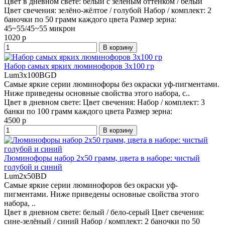
Цвет в дневном свете:
белый с зелёным оттенком / белый
Цвет свечения:
зелёно-жёлтое / голубой
Набор / комплект:
2
баночки по 50 грамм каждого цвета
Размер зерна:
45~55/45~55 микрон
1020 р
В корзину
Набор самых ярких люминофоров 3х100 гр
Lum3x100BGD
Самые яркие серии люминофоры без окраски уф-пигментами.
Ниже приведены основные свойства этого набора, с..
Цвет в дневном свете:
Цвет свечения:
Набор / комплект:
3
банки по 100 грамм каждого цвета
Размер зерна:
4500 р
В корзину
Люминофоры набор 2x50 грамм, цвета в наборе: чистый
голубой и синий
Lum2x50BD
Самые яркие серии люминофоров без окраски уф-
пигментами. Ниже приведены основные свойства этого
набора, ..
Цвет в дневном свете:
белый / бело-серый
Цвет свечения:
сине-зелёный / синий
Набор / комплект:
2 баночки по 50