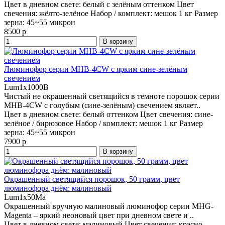
Цвет в дневном свете:
белый с зелёным оттенком
Цвет
свечения:
жёлто-зелёное
Набор / комплект:
мешок 1 кг
Размер
зерна:
45~55 микрон
8500 р
В корзину
Люминофор серии MHB-4CW с ярким сине-зелёным
свечением
Lum1x1000B
Чистый не окрашенный светящийся в темноте порошок серии
MHB-4CW с голубым (сине-зелёным) свечением являет..
Цвет в дневном свете:
белый оттенком
Цвет свечения:
сине-
зелёное / бирюзовое
Набор / комплект:
мешок 1 кг
Размер
зерна:
45~55 микрон
7900 р
В корзину
Окрашенный светящийся порошок, 50 грамм, цвет
люминофора днём: малиновый
Lum1x50Ma
Окрашенный вручную малиновый люминофор серии MHG-
Magenta – яркий неоновый цвет при дневном свете и ..
Цвет в дневном свете:
малиновый
Цвет свечения:
красно-