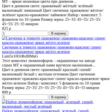
MT – яркие неоновые цвета при дневном ..
Цвет в дневном свете:
оранжевый/ жёлтый/ зелёный/
малиновый/ лимонный
Цвет свечения:
оранжевое/ жёлтое/
зелёное/ красно-оранжевое/ лаймовое
Набор / комплект:
5
флаконов по 10 грамм
Размер зерна:
25~35/ 45~55/ 25~35/
45~55/ 25~35 микрон
825 р
В корзину
Свечение в темноте оранжевое/ оранжево-красное/ синее/
красно-оранжевое/ яркое жёлто-зеленое
Lum5x10OrReBlMaG
Этот комплект люминофоров – окрашенные на заводе
серии MT и окрашенный нами вручную малиновым ..
Цвет в дневном свете:
оранжевый/ красный/ синий/
малиновый/ белый с желтым оттенком
Цвет свечения:
оранжевое/ оранжево-красное/ синее/ красно-оранжевое/ яркое
жёлто-зеленое
Набор / комплект:
5 флаконов по 10 грамм
Размер зерна:
25~35/ 25~35/ 25~35/ 45~55/ 45~55 микрон
890 р
В корзину
Набор люминофоров: оранжевый, зеленый, синий,